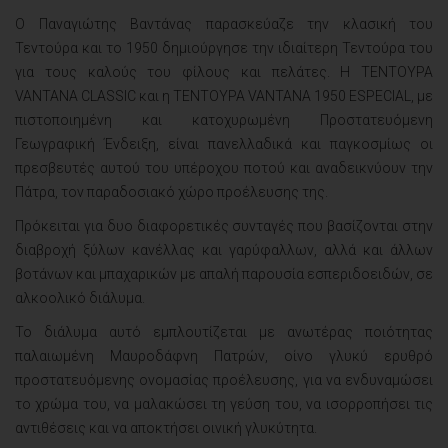
Ο Παναγιώτης Βαντάνας παρασκεύαζε την κλασική του
Τεντούρα και το 1950 δημιούργησε την ιδιαίτερη Τεντούρα του
για τους καλούς του φίλους και πελάτες. Η ΤΕΝΤΟΥΡΑ
VANTANA CLASSIC και η ΤΕΝΤΟΥΡΑ VANTANA 1950 ESPECIAL, με
πιστοποιημένη και κατοχυρωμένη Προστατευόμενη
Γεωγραφική Ένδειξη, είναι πανελλαδικά και παγκοσμίως οι
πρεσβευτές αυτού του υπέροχου ποτού και αναδεικνύουν την
Πάτρα, τον παραδοσιακό χώρο προέλευσης της.
Πρόκειται για δυο διαφορετικές συνταγές που βασίζονται στην
διαβροχή ξύλων κανέλλας και γαρύφαλλων, αλλά και άλλων
βοτάνων και μπαχαρικών με απαλή παρουσία εσπεριδοειδών, σε
αλκοολικό διάλυμα.
Το διάλυμα αυτό εμπλουτίζεται με ανωτέρας ποιότητας
παλαιωμένη Μαυροδάφνη Πατρών, οίνο γλυκύ ερυθρό
προστατευόμενης ονομασίας προέλευσης, για να ενδυναμώσει
το χρώμα του, να μαλακώσει τη γεύση του, να ισορροπήσει τις
αντιθέσεις και να αποκτήσει οινική γλυκύτητα.