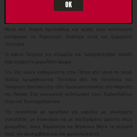
OK
Έτσι γαρύφαλλο από την Ινδονησία, κανέλλα από την Κεϋλάνη,
μοσχοκάρυδο από την Ινδία, ήταν οι βασικές του πρώτες ύλες
μεταξύ άλλων, στις αρχικές του συνταγές τεντούρας.
Μετά από διαρκή προσπάθεια και αγάπη στην ποτοποίηση
κατάφερνε να δημιουργεί ιδιαίτερα ποτά και ξεχωριστή
Τεντούρα.
Οι παλιοί Πατρινοί την ονόμαζαν και “μοσχοβολήθρα” επειδή
είχε ευχάριστο μυρωδάτο άρωμα.
Τον 20ο αιώνα καθιερώνεται στην Πάτρα από γενιά σε γενιά.
Πολλοί προμηθεύονται Τεντούρα από την ποτοποιία του
Παναγιώτη Βαντάνα στην οδό Γεροκωστοπούλου, στο Μαρκάτο
της Πάτρας. Στις κοινωνικές εκδηλώσεις τους, διασκεδάζουν
πίνοντας Τεντούρα Βαντάνα.
Την συνοδεύαν με αμύγδαλα και καρύδια, με γλυκίσματα
σοκολάτας, με λουκούμια και με αποξηραμένα φρούτα όπως
χουρμάδες, σύκα, δαμάσκηνα και βερίκοκα. Μετά τα γεύματα
τους, την απολαμβάναν και σαν χωνευτικό ποτό.