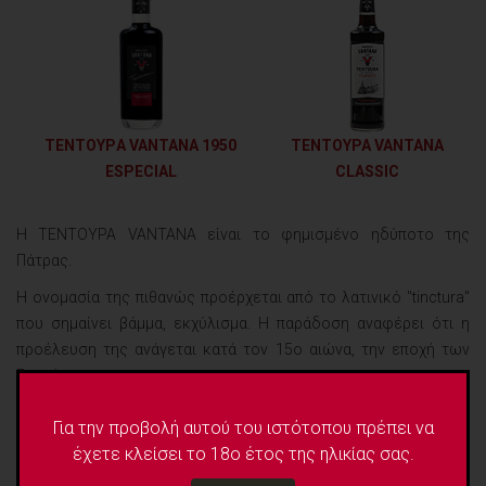
TENTOΥΡA VANTANA 1950
ΤΕΝΤΟΥΡΑ VANTANA
ESPECIAL
CLASSIC
Η ΤΕΝΤΟΥΡΑ VANTANA είναι το φημισμένο ηδύποτο της
Πάτρας.
Η ονομασία της πιθανώς προέρχεται από το λατινικό "tinctura"
που σημαίνει βάμμα, εκχύλισμα. Η παράδοση αναφέρει ότι η
προέλευση της ανάγεται κατά τον 15ο αιώνα, την εποχή των
Ενετών.
Ο Παναγιώτης Βαντάνας ήταν πρωτοπόρος στην παραγωγή
Για την προβολή αυτού του ιστότοπου πρέπει να
Τεντούρας. Στο λιμάνι της Πάτρας, ανακάλυπτε μικρούς
έχετε κλείσει το 18ο έτος της ηλικίας σας.
Θησαυρούς που έρχονταν τότε από την ανατολή.